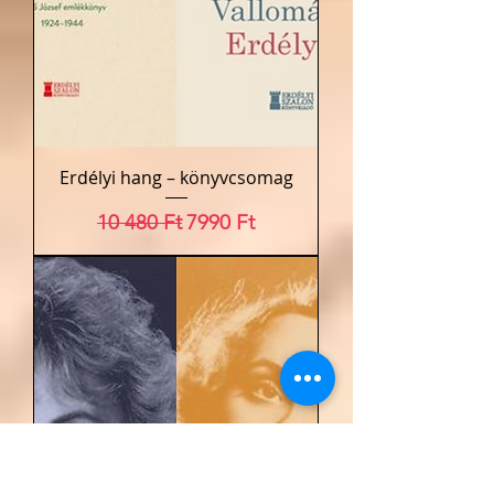
Erdélyi hang – könyvcsomag
Szokásos ár
Akciós ár
10 480 Ft
7990 Ft