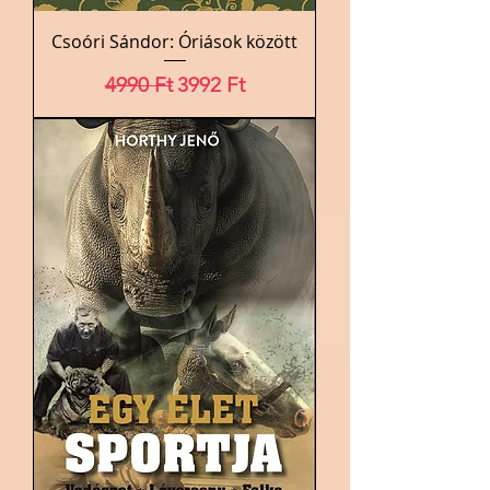
Csoóri Sándor: Óriások között
Szokásos ár
Akciós ár
4990 Ft
3992 Ft