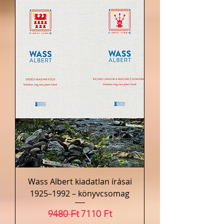
Wass Albert kiadatlan írásai
1925–1992 – könyvcsomag
Szokásos ár
Akciós ár
9480 Ft
7110 Ft