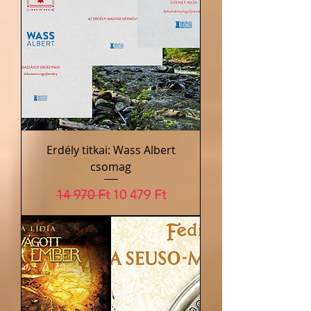
Erdély titkai: Wass Albert
csomag
Szokásos ár
Akciós ár
14 970 Ft
10 479 Ft