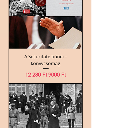
A Securitate bűnei –
könyvcsomag
Szokásos ár
Akciós ár
12 280 Ft
9000 Ft