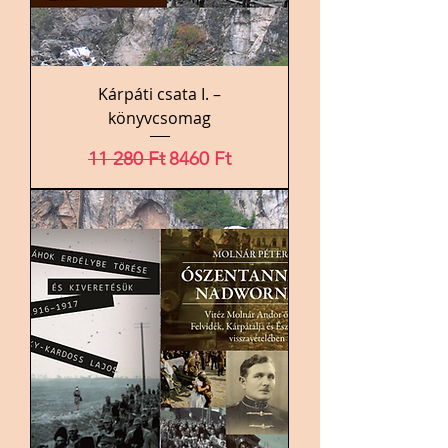
Kárpáti csata I. –
könyvcsomag
Szokásos ár
Akciós ár
11 280 Ft
8460 Ft