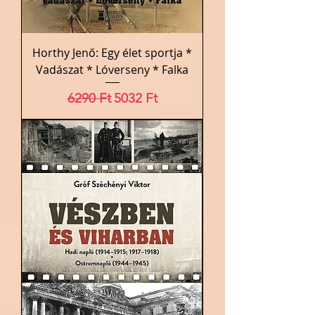
Horthy Jenő: Egy élet sportja *
Vadászat * Lóverseny * Falka
Szokásos ár
Akciós ár
6290 Ft
5032 Ft