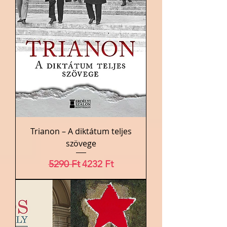
Trianon – A diktátum teljes
szövege
Szokásos ár
Akciós ár
5290 Ft
4232 Ft