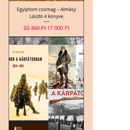
Egyiptom csomag – Almásy
László 4 könyve
Szokásos ár
Akciós ár
22 360 Ft
17 000 Ft