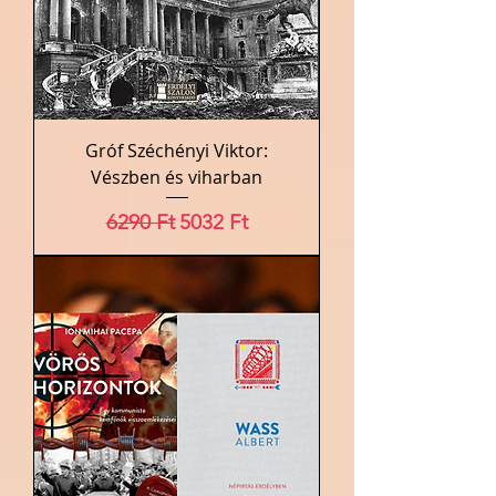
Gróf Széchényi Viktor:
Vészben és viharban
Szokásos ár
Akciós ár
6290 Ft
5032 Ft