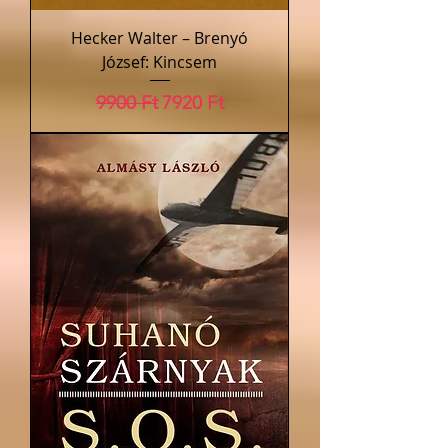
Hecker Walter – Brenyó
József: Kincsem
Szokásos ár
Akciós ár
9900 Ft
7920 Ft