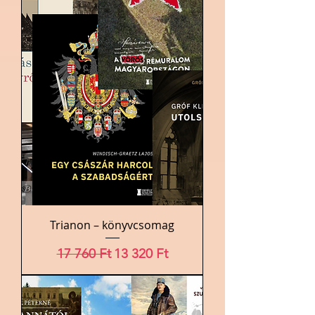
Trianon – könyvcsomag
Szokásos ár
Akciós ár
17 760 Ft
13 320 Ft