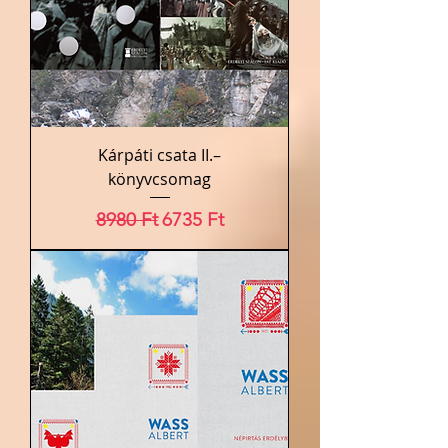
Kárpáti csata II.–
könyvcsomag
Szokásos ár
Akciós ár
8980 Ft
6735 Ft