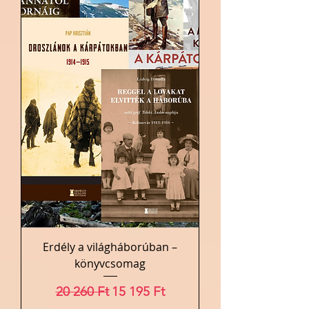
Erdély a világháborúban –
könyvcsomag
Szokásos ár
Akciós ár
20 260 Ft
15 195 Ft