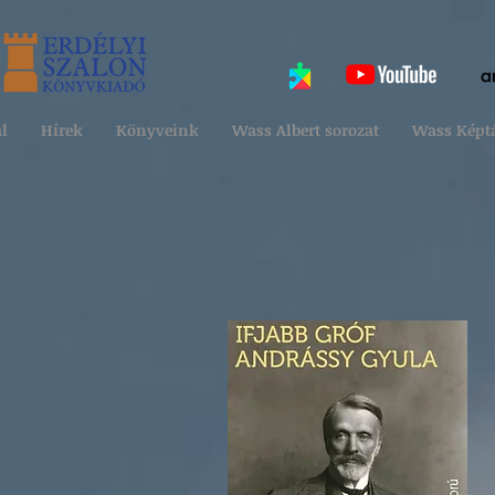
l
Hírek
Könyveink
Wass Albert sorozat
Wass Képt