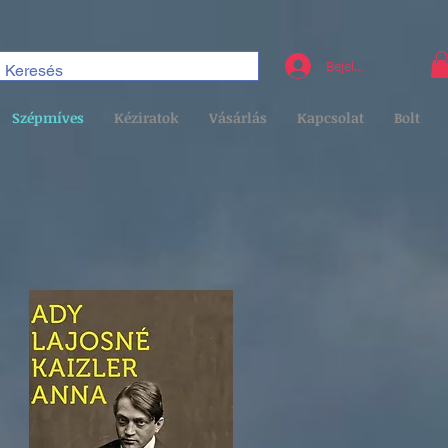
Bejelentkezés
Szépmíves
Kéziratok
Vásárlás
Kapcsolat
Bolt