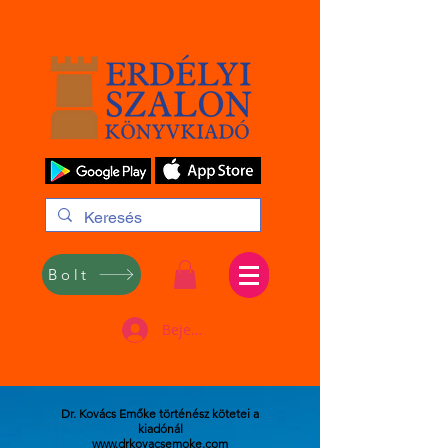
Bolt
Bejelentkezés
Dr. Kovács Emőke történész kötetei a
kiadónál
www.drkovacsemoke.com