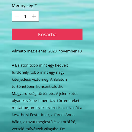
Mennyiség
*
Kosárba
Várható megjelenés: 2023. november 10.
A Balaton több mint egy kedvelt
fürdőhely, több mint egy nagy
kiterjedésű víztömeg. A Balaton
történetében koncentrálódik
Magyarország története. A jelen kötet
olyan kevésbé ismert tavi történeteket
mutat be, amelyek elvezetik az olvasót a
keszthelyi Festeticsek, a füredi Anna-
bálok, a tavat megfestő és a tóról író,
verselő művészek világába. De