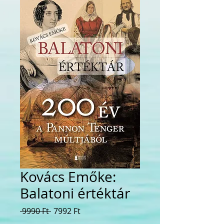
Kovács Emőke:
Balatoni értéktár
Szokásos
Akciós
 9990 Ft 
7992 Ft
ár
ár