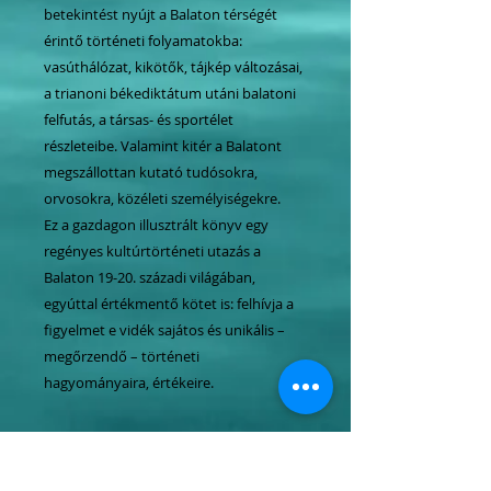
betekintést nyújt a Balaton térségét
érintő történeti folyamatokba:
vasúthálózat, kikötők, tájkép változásai,
a trianoni békediktátum utáni balatoni
felfutás, a társas- és sportélet
részleteibe. Valamint kitér a Balatont
megszállottan kutató tudósokra,
orvosokra, közéleti személyiségekre.
Ez a gazdagon illusztrált könyv egy
regényes kultúrtörténeti utazás a
Balaton 19-20. századi világában,
egyúttal értékmentő kötet is: felhívja a
figyelmet e vidék sajátos és unikális –
megőrzendő – történeti
hagyományaira, értékeire.