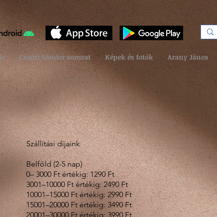
ár
Csoóri Sándor sorozat
Képek és fotók
Arany János
Szállítási díjaink
Belföld (2-5 nap)
0– 3000 Ft értékig: 1290 Ft
3001–10000 Ft értékig: 2490 Ft
10001–15000 Ft értékig: 2990 Ft
15001–20000 Ft értékig: 3490 Ft
20001–30000 Ft értékig: 3990 Ft