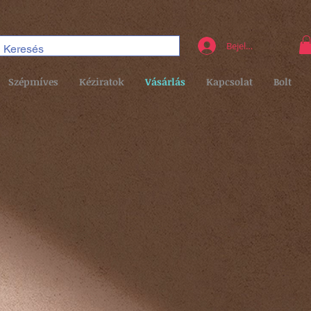
Bejelentkezés
Szépmíves
Kéziratok
Vásárlás
Kapcsolat
Bolt