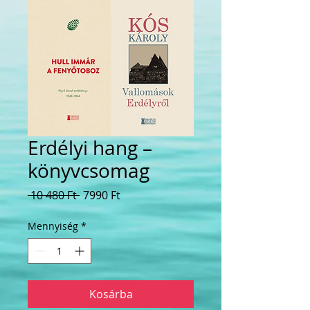
Erdélyi hang –
könyvcsomag
Szokásos
Akciós
 10 480 Ft 
7990 Ft
ár
ár
Mennyiség
*
Kosárba