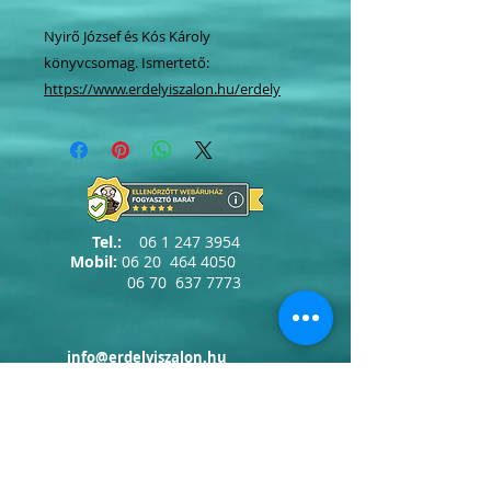
Nyirő József és Kós Károly
könyvcsomag. Ismertető:
https://www.erdelyiszalon.hu/erdely
Tel.:
06 1 247 3954
Mobil:
06 20
464 4050
06 70
637 7773
info@erdelyiszalon.hu
szepessy.kata@erdelyiszalon.hu
kovacs.attila.zoltan@erdelyiszalon.hu