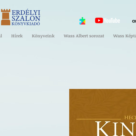
l
Hírek
Könyveink
Wass Albert sorozat
Wass Képt