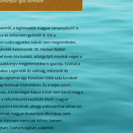
csemről, a leghíresebb magyar versenylóról? A
oz és soha nem győzték le. Ezt a
m tudta egyetlen telivér sem megismételni.
gendák keletkeztek. Dr. Hecker Walter
ef évek óta kutató, adatgyűjtő munkát végez a
kkönyv megjelentetése is igazolja. Ezúttal a
ába: Legendák és valóság, mítoszok és
ás rejtelmei egy kötetben több száz korabeli
 fotóinak kíséretében. És a teljes sztori,
ete. A különleges képes kötet nem kerüli meg a
, a reformkortól kezdődő-éledő magyar
atásra kerülnek, ahogy a Monarchia színes úri
 annak magyar és európai állomásai, nem
em. Kincsem nemcsak itthon,
hanem
gban
,
Csehországban
, valamint