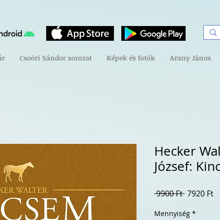
ár
Csoóri Sándor sorozat
Képek és fotók
Arany János
Hecker Wal
József: Ki
Szokásos
A
 9900 Ft 
7920 Ft
ár
á
Mennyiség
*