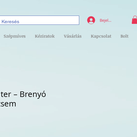
Bejelentkezés
Szépmíves
Kéziratok
Vásárlás
Kapcsolat
Bolt
ter – Brenyó
ncsem
kciós
r