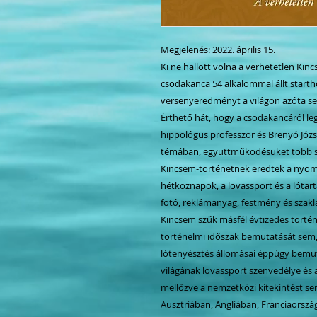
Megjelenés: 2022. április 15.
Ki ne hallott volna a verhetetlen Kin
csodakanca 54 alkalommal állt starth
versenyeredményt a világon azóta se
Érthető hát, hogy a csodakancáról le
hippológus professzor és Brenyó Józs
témában, együttműködésüket több sza
Kincsem-történetnek eredtek a nyom
hétköznapok, a lovassport és a lótart
fotó, reklámanyag, festmény és szaklap
Kincsem szűk másfél évtizedes történ
történelmi időszak bemutatását sem
lótenyésztés állomásai éppúgy bemut
világának lovassport szenvedélye és
mellőzve a nemzetközi kitekintést s
Ausztriában
,
Angliában
,
Franciaorszá