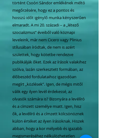
történt Csoóri Sándor emlékének méltó
megőrzésére, hogy ez a pontos és
hosszú időt igénylő munka kényszerűen
elmaradt. A mi 20. századi – a „létező
szocializmus” éveiből való köznapi
leveleink, már nem Cicero vagy Plinius
stílusában íródtak, de nem is azért
születtek, hogy kötetbe rendezve
publikálják őket. Ezek az írások valakihez
szólva, lazán szerkesztett formában, az
élőbeszéd fordulataihoz igazodóan
megírt „közlések”. Igen, de mégis mitől
válik egy ilyen levél érdekessé, az
olvasók számára is? Bizonyára a levélíró
és a címzett személye miatt. Igen, hisz
ők, a levélíró és a címzett kölcsönöznek
külön értéket az ilyen írásoknak. Hiszek
abban, hogy a kor mélyebb és igazabb
megismeréséhez nélkülözhetetlen