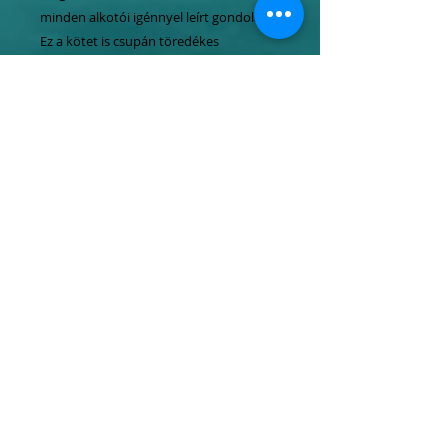
minden alkotói igénnyel leírt gondolat.
Ez a kötet is csupán töredékes
bizonyítéka annak, hogy milyen tág
sugarú körben szerették, tisztelték
Csoóri Sándort, sőt az arra rászorulók
intézményesítették, bajaikban is
keresték, mások pedig közéleti
harcaiban buzdították a költőt.
Szokatlan élet- és szokatlan látlelet. (Dr.
Balogh Júlia)
Tel.:
06 1 247 3954
Mobil:
06 20
464 4050
06 70
637 7773