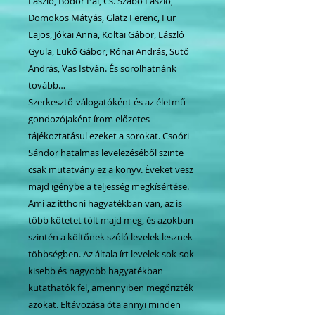
László, Bodor Pál, Cs. Szabó László,
Domokos Mátyás, Glatz Ferenc, Für
Lajos, Jókai Anna, Koltai Gábor, László
Gyula, Lükő Gábor, Rónai András, Sütő
András, Vas István. És sorolhatnánk
tovább…
Szerkesztő-válogatóként és az életmű
gondozójaként írom előzetes
tájékoztatásul ezeket a sorokat. Csoóri
Sándor hatalmas levelezéséből szinte
csak mutatvány ez a könyv. Éveket vesz
majd igénybe a teljesség megkísértése.
Ami az itthoni hagyatékban van, az is
több kötetet tölt majd meg, és azokban
szintén a költőnek szóló levelek lesznek
többségben. Az általa írt levelek sok-sok
kisebb és nagyobb hagyatékban
kutathatók fel, amennyiben megőrizték
azokat. Eltávozása óta annyi minden