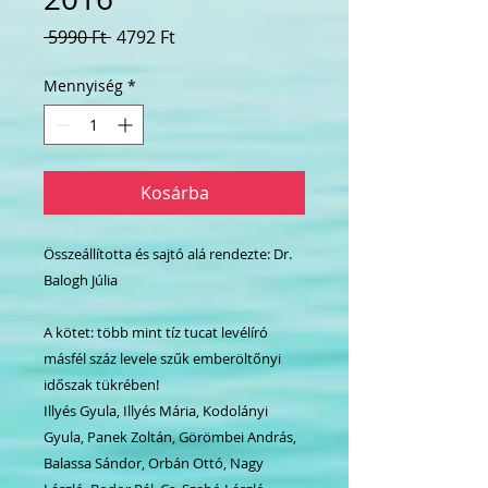
Szokásos
Akciós
 5990 Ft 
4792 Ft
ár
ár
Mennyiség
*
Kosárba
Összeállította és sajtó alá rendezte: Dr.
Balogh Júlia
A kötet: több mint tíz tucat levélíró
másfél száz levele szűk emberöltőnyi
időszak tükrében!
Illyés Gyula, Illyés Mária, Kodolányi
Gyula, Panek Zoltán, Görömbei András,
Balassa Sándor, Orbán Ottó, Nagy