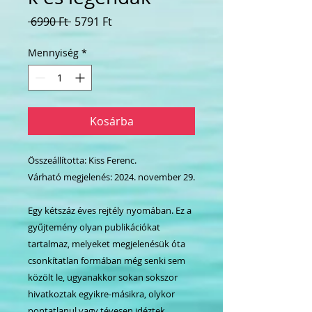
Szokásos
Akciós
 6990 Ft 
5791 Ft
ár
ár
Mennyiség
*
Kosárba
Összeállította: Kiss Ferenc.
Várható megjelenés: 2024. november 29.
Egy kétszáz éves rejtély nyomában. Ez a
gyűjtemény olyan publikációkat
tartalmaz, melyeket megjelenésük óta
csonkítatlan formában még senki sem
közölt le, ugyanakkor sokan sokszor
hivatkoztak egyikre-másikra, olykor
pontatlanul vagy tévesen idéztek