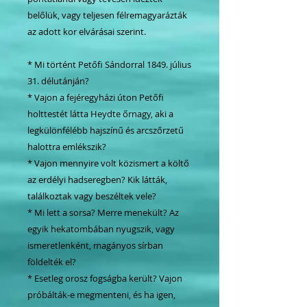
belőlük, vagy teljesen félremagyarázták
az adott kor elvárásai szerint.
* Mi történt Petőfi Sándorral 1849. július
31. délutánján?
* Vajon a fejéregyházi úton Petőfi
holttestét látta Heydte őrnagy, aki a
legkülönfélébb hajszínű és arcszőrzetű
halottra emlékszik?
* Vajon mennyire volt közismert a költő
az erdélyi hadseregben? Kik látták,
találkoztak vagy beszéltek vele?
* Mi lett a sorsa? Merre menekült? Az
egyik hekatombában nyugszik, vagy
ismeretlenként, magányos sírban
földelték el?
* Esetleg orosz fogságba került? Vajon
próbálták-e megmenteni, és ha igen,