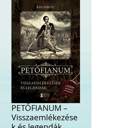
PETŐFIANUM –
Visszaemlékezése
k és legendák