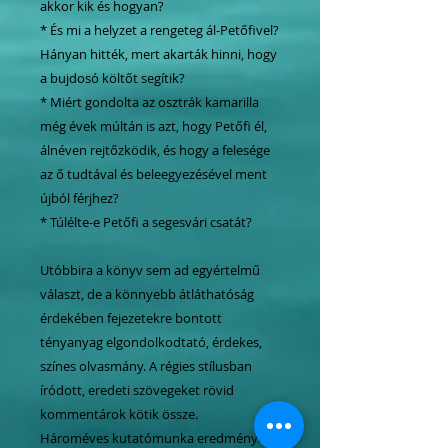
akkor kik és hogyan?
* És mi a helyzet a rengeteg ál-Petőfivel?
Hányan hitték, mert akarták hinni, hogy
a bujdosó költőt segítik?
* Miért gondolta az osztrák kamarilla
még évek múltán is azt, hogy Petőfi él,
álnéven rejtőzködik, és hogy a felesége
az ő tudtával és beleegyezésével ment
újból férjhez?
* Túlélte-e Petőfi a segesvári csatát?
Utóbbira a könyv sem ad egyértelmű
választ, de a könnyebb átláthatóság
érdekében fejezetekre bontott
tényanyag elgondolkodtató, érdekes,
színes olvasmány. A régies stílusban
íródott, eredeti szövegeket rövid
kommentárok kötik össze.
Hároméves kutatómunka eredménye