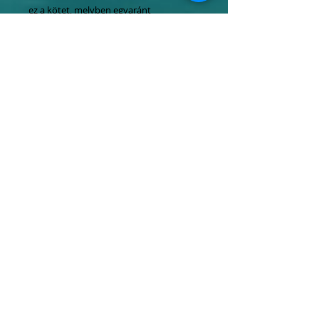
ez a kötet, melyben egyaránt
megtalálhatóak a tiszta forrásból
származó információk és a kolosszális
tévedések. Műfaját tekintve
kordokumentum, amely a
végkövetkeztetést jobbára az olvasóra
bízza.
Tel.:
06 1 247 3954
Mobil:
06 20
464 4050
06 70
637 7773
info@erdelyiszalon.hu
szepessy.kata@erdelyiszalon.hu