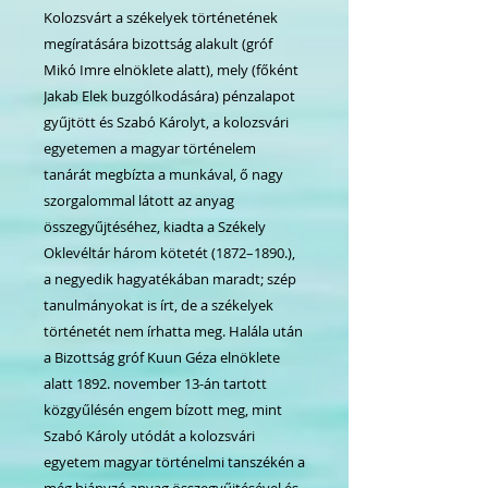
Kolozsvárt a székelyek történetének
megíratására bizottság alakult (gróf
Mikó Imre elnöklete alatt), mely (főként
Jakab Elek buzgólkodására) pénzalapot
gyűjtött és Szabó Károlyt, a kolozsvári
egyetemen a magyar történelem
tanárát megbízta a munkával, ő nagy
szorgalommal látott az anyag
összegyűjtéséhez, kiadta a Székely
Oklevéltár három kötetét (1872–1890.),
a negyedik hagyatékában maradt; szép
tanulmányokat is írt, de a székelyek
történetét nem írhatta meg. Halála után
a Bizottság gróf Kuun Géza elnöklete
alatt 1892. november 13-án tartott
közgyűlésén engem bízott meg, mint
Szabó Károly utódát a kolozsvári
egyetem magyar történelmi tanszékén a
még hiányzó anyag összegyűjtésével és