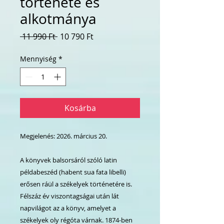
története és
alkotmánya
Szokásos
Akciós
 11 990 Ft 
10 790 Ft
ár
ár
Mennyiség
*
Kosárba
Megjelenés: 2026. március 20.
A könyvek balsorsáról szóló latin
példabeszéd (habent sua fata libelli)
erősen ráül a székelyek történetére is.
Félszáz év viszontagságai után lát
napvilágot az a könyv, amelyet a
székelyek oly régóta várnak. 1874-ben