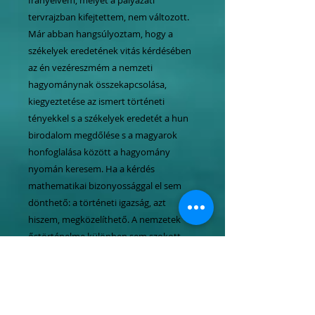
tervrajzban kifejtettem, nem változott.
Már abban hangsúlyoztam, hogy a
székelyek eredetének vitás kérdésében
az én vezéreszmém a nemzeti
hagyománynak összekapcsolása,
kiegyeztetése az ismert történeti
tényekkel s a székelyek eredetét a hun
birodalom megdőlése s a magyarok
honfoglalása között a hagyomány
nyomán keresem. Ha a kérdés
mathematikai bizonyossággal el sem
dönthető: a történeti igazság, azt
hiszem, megközelíthető. A nemzetek
őstörténelme különben sem szokott
okleveles dokumentumokon alapulni,
mégis minden nemzet tiszteli és
megbecsüli az ősi hagyományokat.
Mindamellett én a székelyek