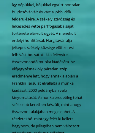
így népükkel, írójukkal együtt hontalan
bujdosóvá vált és várt a jobb idők
felderülésére. A székely szívósság és
lelkesedés vette pártfogásába saját
története elárvult ügyét. A menekült
erdélyi honfitársak Hargitavár-alja
jelképes székely községe előfizetési
felhívást bocsátott ki a felényire
összevonandó munka kiadására. Az
előjegyzésnek oly páratlan szép
eredménye lett, hogy annak alapján a
Franklin Társulat elvállalta a munka
kiadását, 2000 példányban való
kinyomatását. A munka eredetileg tehát
szélesebb keretben készült, mint ahogy
összevont alakjában megjelenhet. A
részletekből mintegy felét ki kellett
hagynom, de jellegében nem változott.
Irányelvem, melyet a pályázati