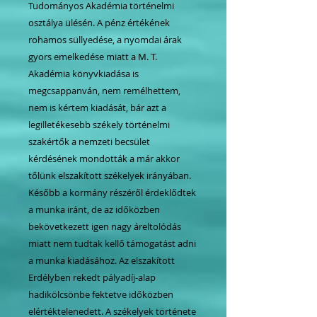
Tudományos Akadémia történelmi
osztálya ülésén. A pénz értékének
rohamos süllyedése, a nyomdai árak
gyors emelkedése miatt a Μ. T.
Akadémia könyvkiadása is
megcsappanván, nem remélhettem,
nem is kértem kiadását, bár azt a
legilletékesebb székely történelmi
szakértők a nemzeti becsület
kérdésének mondották a már akkor
tőlünk elszakított székelyek irányában.
Később a kormány részéről érdeklődtek
a munka iránt, de az időközben
bekövetkezett igen nagy áreltolódás
miatt nem tudtak kellő támogatást adni
a munka kiadásához. Az elszakított
Erdélyben rekedt pályadíj-alap
hadikölcsönbe fektetve időközben
elértéktelenedett. A székelyek története