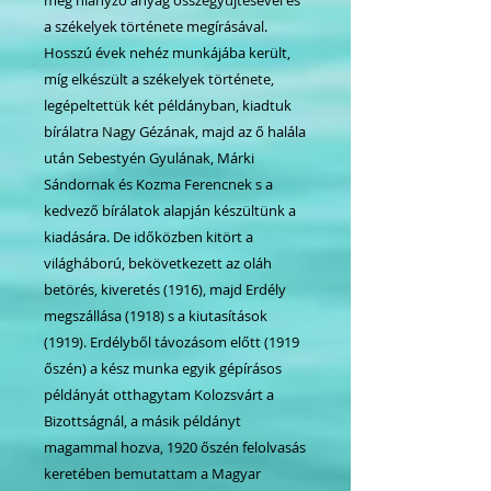
a székelyek története megírásával.
Hosszú évek nehéz munkájába került,
míg elkészült a székelyek története,
legépeltettük két példányban, kiadtuk
bírálatra Nagy Gézának, majd az ő halála
után Sebestyén Gyulának, Márki
Sándornak és Kozma Ferencnek s a
kedvező bírálatok alapján készültünk a
kiadására. De időközben kitört a
világháború, bekövetkezett az oláh
betörés, kiveretés (1916), majd Erdély
megszállása (1918) s a kiutasítások
(1919). Erdélyből távozásom előtt (1919
őszén) a kész munka egyik gépírásos
példányát otthagytam Kolozsvárt a
Bizottságnál, a másik példányt
magammal hozva, 1920 őszén felolvasás
keretében bemutattam a Magyar