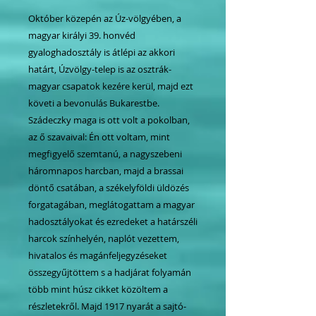
Október közepén az Úz-völgyében, a
magyar királyi 39. honvéd
gyaloghadosztály is átlépi az akkori
határt, Úzvölgy-telep is az osztrák-
magyar csapatok kezére kerül, majd ezt
követi a bevonulás Bukarestbe.
Szádeczky maga is ott volt a pokolban,
az ő szavaival: Én ott voltam, mint
megfigyelő szemtanú, a nagyszebeni
háromnapos harcban, majd a brassai
döntő csatában, a székelyföldi üldözés
forgatagában, meglátogattam a magyar
hadosztályokat és ezredeket a határszéli
harcok színhelyén, naplót vezettem,
hivatalos és magánfeljegyzéseket
összegyűjtöttem s a hadjárat folyamán
több mint húsz cikket közöltem a
részletekről. Majd 1917 nyarát a sajtó-