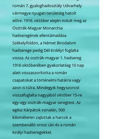
román 7. gyaloghadosztály Udvarhely
vármegye nyugati területéig hatolt
előre. 1916. október elején indult meg az
Osztrák-Magyar Monarchia
hadseregének ellentámadása
Székelyföldön, a Német Birodalom
hadserege pedig Dél-Erdélyt foglalta
vissza. Az osztrák-magyar 1. hadsereg
1916 októberében gyakorlatilag 10 nap
alatt visszaszorította a román
csapatokat a történelmi határra vagy
azon is túlra. Mindegyik hegyszorost
visszafoglalta nagyjából október 15-re
egy-egy osztrák-magyar seregtest. Az
egész Kárpátok vonalán, 500
kilométeren zajlottak a harcok a
szembenálló orosz cári és a román
királyi hadseregekkel.