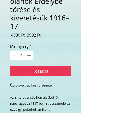
oláhok Erdélybe
törése és
kiveretésük 1916–
17
Szokásos
Akciós
 4990 Ft 
3992 Ft
ár
ár
Mennyiség
*
Kosárba
Úzvölgye tragikus története.
Az ismeretlenség homályából lát
napvilágot az 1917-ben írt beszámoló az
úzvölgyi pokolról, amikor a