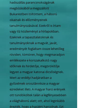
hadiszállás parancsnokságának
megbízásából a megszállott
Bukarestben töltöttem, a háború
okainak és előzményeinek
tanulmányozásával. Ezekről is írtam
vagy tíz közleményt a hírlapokban.
Ezeknek a tapasztalatoknak és
tanulmányoknak a magvát, javát,
eredményét foglaltam össze lehetőleg
röviden, tömören, hogy megmaradjon
emlékezete e korszakalkotó nagy
időknek és hirdetője, megörökítője
legyen a magyar katonai dicsőségnek.
Mert az erdélyi hadjáratban a
győzelmek oroszlánrésze a magyar
ezredeket illeti. A magyar harci erények
ott tündököltek talán a legfényesebben
a világháború alatt; ott, ahol leginkább
érezték, hogy a hazáért harcolnak. Ezt