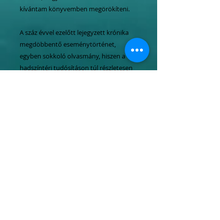
kívántam könyvemben megörökíteni.
A száz évvel ezelőtt lejegyzett krónika
megdöbbentő eseménytörténet,
egyben sokkoló olvasmány, hiszen a
hadszíntéri tudósításon túl részletesen
taglalja a megszálló román erők
kegyetlenkedéseit is, a székelyföldi
gyilkosságok és pogromok történetét,
falvankénti felsorolásban, illetve a
rablás, rombolás és rekvirálás
lajstromát. Ahogy a szerző fogalmaz: A
hamisított történeti jogcímen részeg
illúziókkal feltüzelt népet nem volt
nehéz belevinni a háborúba. Ránk
támadtak, de csúfosan megverettek.
Nekik ez zsákmányra éhes hódító
próbálkozás volt, ránk nézve élethalál