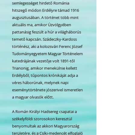
semlegességet hirdető Románia
hitszegő módon Erdélyre támad 1916
augusztusában. A történet több mint
aktuális ma, amikor Úzvölgyében
pattanásig feszült a húr a világháborús
temető kapcsán. Szádeczky-Kardoss
történész, aki a kolozsvári Ferenc József
Tudományegyetem Magyar Történelem
katedrájának vezetője volt 1891-től
Trianonig, amikor menekülnie kellett
Erdélyből, tűpontos krónikáját adja a
véres háborúnak, melynek napi
eseménytörténete jószerivel ismeretlen
a magyar olvasók előtt.
A Román Királyi Hadsereg csapatai a
székelyföldi szorosokon keresztül
benyomultak az akkori Magyarország
területére, és a Csíki-medencét elfoglaló