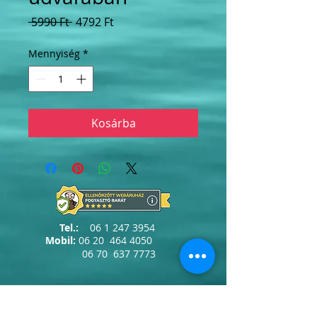
Szokásos
Akciós
 5990 Ft 
4792 Ft
ár
ár
Mennyiség
*
Kosárba
Tel.:
06 1 247 3954
Mobil:
06 20
464 4050
06 70
637 7773
info@erdelyiszalon.hu
szepessy.kata@erdelyiszalon.hu