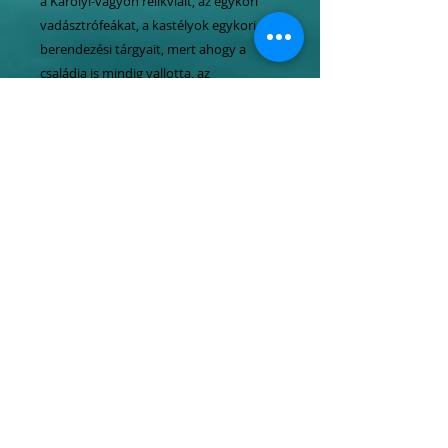
a Károlyi-vagyon relikviáit, az egykori
vadásztrófeákat, a kastélyok egykori
berendezési tárgyait, mert ahogy a
családja is mindig vallotta, az
arisztikráciának a nemzetet is szolgálnia
kell, az érték túlnő a családi történeten.
A páratlan interjúkötet a gróf 90.
születésnapján jelenik meg, gazdag
képanyaga mély és átfogó bepillantást
enged Magyarország egyik
leggazdagabb arisztokrata családjának
évtizedeibe és életébe.
Tel.:
06 1 247 3954
Mobil:
06 20
464 4050
06 70
637 7773