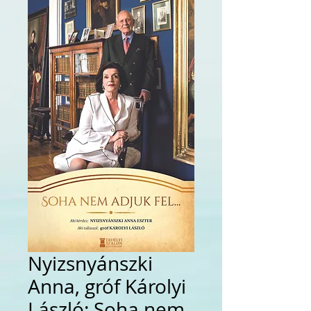
Nyizsnyánszki
Anna, gróf Károlyi
László: Soha nem