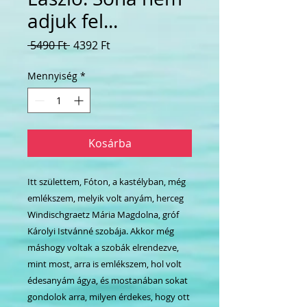
adjuk fel...
Szokásos
Akciós
 5490 Ft 
4392 Ft
ár
ár
Mennyiség
*
Kosárba
Itt születtem, Fóton, a kastélyban, még
emlékszem, melyik volt anyám, herceg
Windischgraetz Mária Magdolna, gróf
Károlyi Istvánné szobája. Akkor még
máshogy voltak a szobák elrendezve,
mint most, arra is emlékszem, hol volt
édesanyám ágya, és mostanában sokat
gondolok arra, milyen érdekes, hogy ott