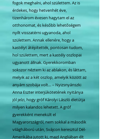
fogok meghalni, ahol születtem. Az is
érdekes, hogy hetvenhét éve,
tizenhárom évesen hagytam el az
otthonomat, és később lehetőségem
nyílt visszatérni ugyanoda, ahol
születtem. Annak ellenére, hogy a
kastélyt átépítették, pontosan tudom,
hol születtem, mert a kastély oszlopai
ugyanott állnak. Gyerekkoromban
sokszor néztem ki az ablakon, és láttam,
melyik az a két oszlop, amelyik között az
anyám szobája volt… – Nyizsnyánszki
Anna Eszter interjúkötetének nyitánya
jól jelzi, hogy gróf Károlyi László életútja
milyen kalandos lehetett. A gróf
gyerekként menekült el
Magyarországról, nem sokkal a második
világháború után, Svájcon keresztül Dél-
Amerikába jutott ki, majd Angliában élt