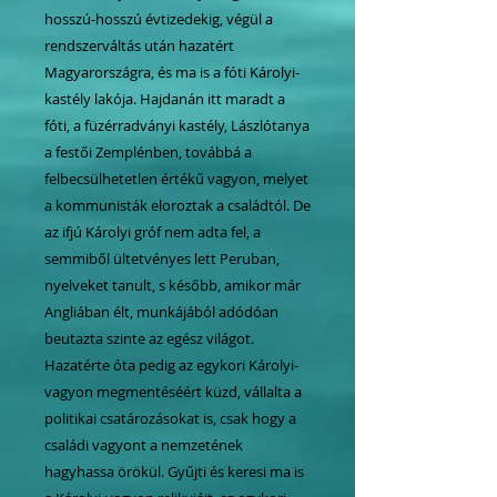
hosszú-hosszú évtizedekig, végül a
rendszerváltás után hazatért
Magyarországra, és ma is a fóti Károlyi-
kastély lakója. Hajdanán itt maradt a
fóti, a füzérradványi kastély, Lászlótanya
a festői Zemplénben, továbbá a
felbecsülhetetlen értékű vagyon, melyet
a kommunisták eloroztak a családtól. De
az ifjú Károlyi gróf nem adta fel, a
semmiből ültetvényes lett Peruban,
nyelveket tanult, s később, amikor már
Angliában élt, munkájából adódóan
beutazta szinte az egész világot.
Hazatérte óta pedig az egykori Károlyi-
vagyon megmentéséért küzd, vállalta a
politikai csatározásokat is, csak hogy a
családi vagyont a nemzetének
hagyhassa örökül. Gyűjti és keresi ma is