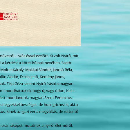
űveiről – száz évvel ezelőtt. Ki volt Nyirő, mit
el a kérdést a kötet íróinak nevében. Szerb
 Molter Károly, Makkai Sándor, Jancsó Béla,
flin Aladár, Dsida Jenő, Kemény János,
. Féja Géza szerint Nyirő írásai a magyar
Nem mondhattuk rá, hogy új vagy ódon, Kelet
ellett mondanunk: magyar. Szent Ferenchez
 hegyekkel beszélget, de hun igrichez is, aki a
kus, kinek az igazi vér a megváltás, de rettentő
norámaképet mutatnak a nyirői életműről,