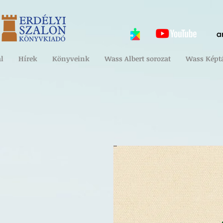
l
Hírek
Könyveink
Wass Albert sorozat
Wass Képt