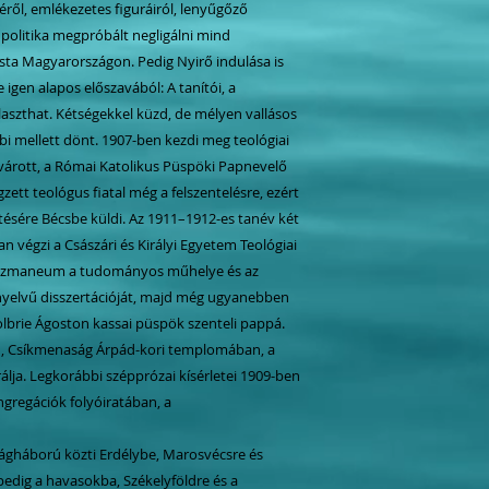
éről, emlékezetes figuráiról, lenyűgőző
 politika megpróbált negligálni mind
a Magyarországon. Pedig Nyirő indulása is
 igen alapos előszavából: A tanítói, a
álaszthat. Kétségekkel küzd, de mélyen vallásos
i mellett dönt. 1907-ben kezdi meg teológiai
rvárott, a Római Katolikus Püspöki Papnevelő
ett teológus fiatal még a felszentelésre, ezért
ésére Bécsbe küldi. Az 1911–1912-es tanév két
 végzi a Császári és Királyi Egyetem Teológiai
 Pazmaneum a tudományos műhelye és az
 nyelvű disszertációját, majd még ugyanebben
Colbrie Ágoston kassai püspök szenteli pappá.
an, Csíkmenaság Árpád-kori templomában, a
rálja. Legkorábbi szépprózai kísérletei 1909-ben
gregációk folyóiratában, a
ilágháború közti Erdélybe, Marosvécsre és
pedig a havasokba, Székelyföldre és a