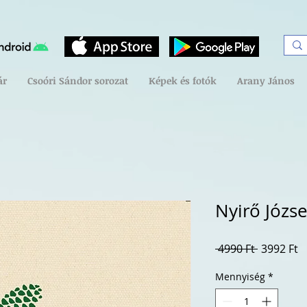
ár
Csoóri Sándor sorozat
Képek és fotók
Arany János
Nyirő Józs
Szokásos
A
 4990 Ft 
3992 Ft
ár
á
Mennyiség
*