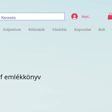
Bejelentkezés
Szépmíves
Kéziratok
Vásárlás
Kapcsolat
Bolt
ef emlékkönyv
kciós
r