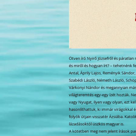
Ötven író Nyirő Józsefről és páratlan m
és miről és hogyan írt? – tehetnénk f
Antal, Áprily Lajos, Reményik Sándor,
Szabédi László, Németh László, Schöp
Várkonyi Nándor és megannyian mások
világteremtés egy-egy ízét hozták. 
vagy Nyugat, ilyen vagy olyan, ezt k
hasonlíthattuk, ki immár virágokkal és
folyók útjain visszatér Ázsiába. Katoli
lázadásoktól üszkös magyar is.
A kötetben meg nem jelent írások pa