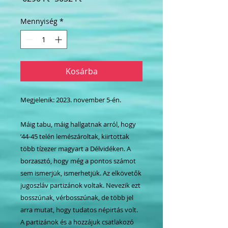
ár
ár
Mennyiség
*
Kosárba
Megjelenik: 2023. november 5-én.
Máig tabu, máig hallgatnak arról, hogy
’44-45 telén lemészároltak, kiirtottak
több tízezer magyart a Délvidéken. A
borzasztó, hogy még a pontos számot
sem ismerjük, ismerhetjük. Az elkövetők
jugoszláv partizánok voltak. Nevezik ezt
bosszúnak, vérbosszúnak, de több jel
arra mutat, hogy tudatos népirtás volt.
A partizánok és a hozzájuk csatlakozó