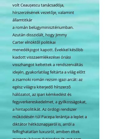
volt Ceaușescu tanácsadója,
hírszerzésének vezetője, valamint
államtitkár
a román belügyminisztériumban.
Azután disszidált, hogy Jimmy
Carter elnöktől politikai
menedékjogot kapott. Évekkel később
kiadott visszaemlékezései óriási
visszhangot keltettek a rendszerváltás
idején, gyakorlatilag feltárta a világ előtt
a zsarnoki román rezsim igazi arcát: az
egész világra kiterjedő hírszerző
hálózatot, az ipari kémkedést és
fegyverkereskedelmet, a gyilkosságokat,
a hintapolitikát. Az ördögi rendszer
működésén túl Pacepa lerántja a leplet a
diktátor hétköznapjairól is, arról a
felfoghatatlan luxusról, amiben éltek
mintegy három évtizeden át, mit sem