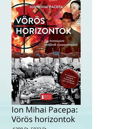
Ion Mihai Pacepa:
Vörös horizontok
Szokásos
Akciós