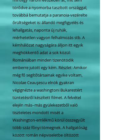
törődve a nyomorba taszított országgal,
továbbá bemutatja a paranoia-vezérelte
őrültségeket is: állandó megfigyelés és
lehallgatás, naponta új ruhák,
mérhetetlen vagyon felhalmozás stb. A
kémhálózat nagyságára álljon itt egyik
meghökkentő adat a sok közül:
Romániában minden tizenötödik
emberre jutott egy kém. Részlet: Amikor
még fő segítőtársainak egyike voltam,
Nicolae Ceauşescu elnök gyakran
végignézte a washingtoni Bukarestért
tüntetésről készített filmet. A felvétel
elején más–más gyülekezetből való
tiszteletes mondott misét a
Washington-emlékmű körül összegyűlt
több száz főnyi tömegnek. A hallgatóság
között román népviseletbe öltözött