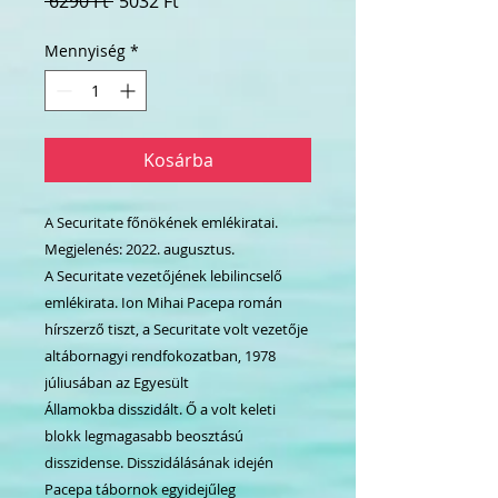
 6290 Ft 
5032 Ft
ár
ár
Mennyiség
*
Kosárba
A Securitate főnökének emlékiratai.
Megjelenés: 2022. augusztus.
A Securitate vezetőjének lebilincselő
emlékirata. Ion Mihai Pacepa román
hírszerző tiszt, a Securitate volt vezetője
altábornagyi rendfokozatban, 1978
júliusában az Egyesült
Államokba disszidált. Ő a volt keleti
blokk legmagasabb beosztású
disszidense. Disszidálásának idején
Pacepa tábornok egyidejűleg