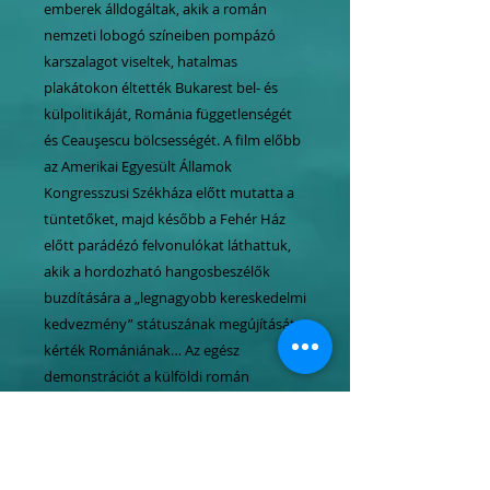
emberek álldogáltak, akik a román
nemzeti lobogó színeiben pompázó
karszalagot viseltek, hatalmas
plakátokon éltették Bukarest bel- és
külpolitikáját, Románia függetlenségét
és Ceauşescu bölcsességét. A film előbb
az Amerikai Egyesült Államok
Kongresszusi Székháza előtt mutatta a
tüntetőket, majd később a Fehér Ház
előtt parádézó felvonulókat láthattuk,
akik a hordozható hangosbeszélők
buzdítására a „legnagyobb kereskedelmi
kedvezmény” státuszának megújítását
kérték Romániának… Az egész
demonstrációt a külföldi román
hírszerző szolgálat szervezte, néhány
befolyásos ügynök segítségével…
Rendkívüli könyv. (The American
Spectator);