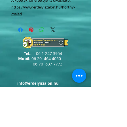
A kötetek ismertetője itt olvasható:
https://www.erdelyiszalon.hu/horthy-
csalad
Tel.:
06 1 247 3954
Mobil:
06 20
464 4050
06 70
637 7773
info@erdelyiszalon.hu
szepessy.kata@erdelyiszalon.hu
kovacs.attila.zoltan@erdelyiszalon.hu