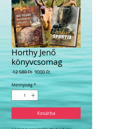
Horthy Jenő
könyvcsomag
Szokásos
Akciós
 12 580 Ft 
9000 Ft
ár
ár
Mennyiség
*
Kosárba