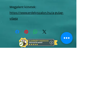
Megjelent kötetek:
https://www.erdelyiszalon.hu/a-gulag-
vilaga
Tel.:
06 1 247 3954
Mobil:
06 20
464 4050
06 70
637 7773
info@erdelyiszalon.hu
szepessy.kata@erdelyiszalon.hu
kovacs.attila.zoltan@erdelyiszalon.hu