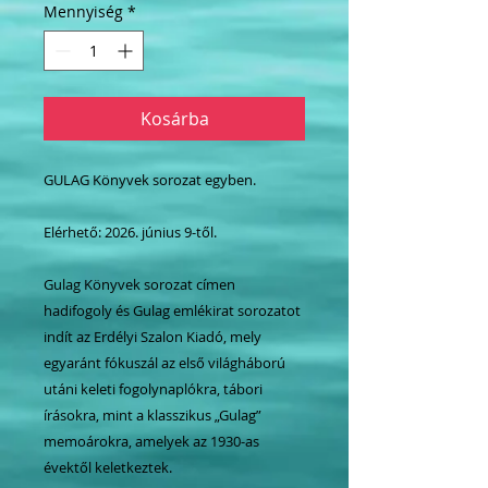
Mennyiség
*
Kosárba
GULAG Könyvek sorozat egyben.
Elérhető: 2026. június 9-től.
Gulag Könyvek sorozat címen
hadifogoly és Gulag emlékirat sorozatot
indít az Erdélyi Szalon Kiadó, mely
egyaránt fókuszál az első világháború
utáni keleti fogolynaplókra, tábori
írásokra, mint a klasszikus „Gulag”
memoárokra, amelyek az 1930-as
évektől keletkeztek.