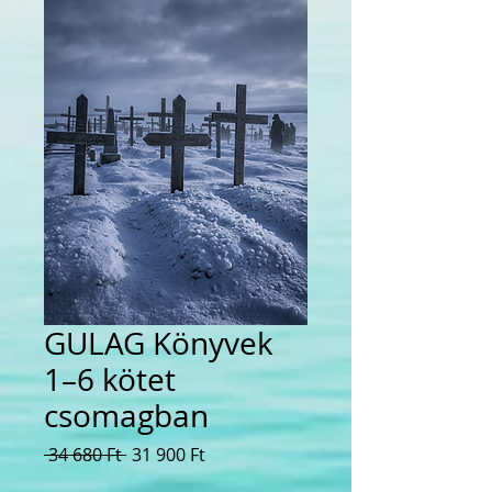
GULAG Könyvek
1–6 kötet
csomagban
Szokásos
Akciós
 34 680 Ft 
31 900 Ft
ár
ár