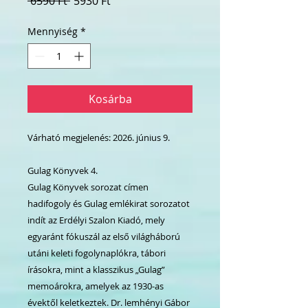
 6590 Ft 
5930 Ft
ár
ár
Mennyiség
*
Kosárba
Várható megjelenés: 2026. június 9.
Gulag Könyvek 4.
Gulag Könyvek sorozat címen
hadifogoly és Gulag emlékirat sorozatot
indít az Erdélyi Szalon Kiadó, mely
egyaránt fókuszál az első világháború
utáni keleti fogolynaplókra, tábori
írásokra, mint a klasszikus „Gulag”
memoárokra, amelyek az 1930-as
évektől keletkeztek. Dr. lemhényi Gábor