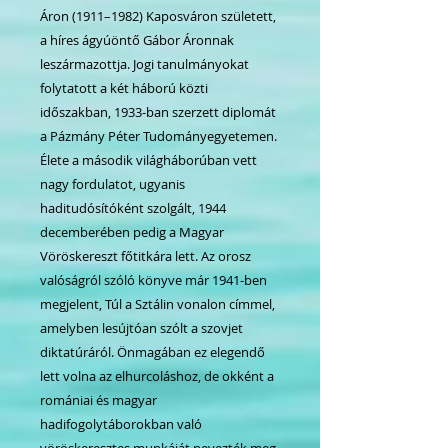
Áron (1911–1982) Kaposváron született,
a híres ágyúöntő Gábor Áronnak
leszármazottja. Jogi tanulmányokat
folytatott a két háború közti
időszakban, 1933-ban szerzett diplomát
a Pázmány Péter Tudományegyetemen.
Élete a második világháborúban vett
nagy fordulatot, ugyanis
haditudósítóként szolgált, 1944
decemberében pedig a Magyar
Vöröskereszt főtitkára lett. Az orosz
valóságról szóló könyve már 1941-ben
megjelent, Túl a Sztálin vonalon címmel,
amelyben lesújtóan szólt a szovjet
diktatúráról. Önmagában ez elegendő
lett volna az elhurcoláshoz, de okként a
romániai és magyar
hadifogolytáborokban való
vöröskeresztes munkáját nevezték meg