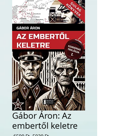
Gábor Áron: Az
embertől keletre
Szokásos
Akciós