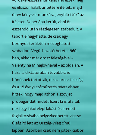
és először halálbüntetésre ítélték, majd
öt év kényszermunkára „enyhítették” az
ítéletet. Szibériába került, ahol öt
esztendő után részlegesen szabadult. A
tábort elhagyhatta, de csak egy
bizonyos területen mozoghatott
szabadon. Végül hazatérhetett 1960-
ban, akkor már orosz feleségével –
Valentyina Mihajlovnával – az oldalán. A
hazai a diktatúrában továbbra is
bűnösnek tartották, de az orosz feleség
és a 15 évnyi száműzetés miatt abban
hittek, hogy majd itthon a szovjet
propagandát hirdeti. Ezért ki is utaltak
neki egy lakótelepi lakást és eredeti
foglalkozásába helyezkedhetett vissza:
újságíró lett az Ország-Világ című
lapban. Azonban csak nem jöttek Gábor