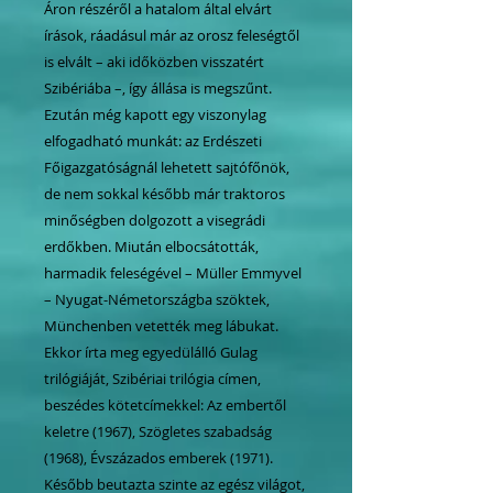
Áron részéről a hatalom által elvárt
írások, ráadásul már az orosz feleségtől
is elvált – aki időközben visszatért
Szibériába –, így állása is megszűnt.
Ezután még kapott egy viszonylag
elfogadható munkát: az Erdészeti
Főigazgatóságnál lehetett sajtófőnök,
de nem sokkal később már traktoros
minőségben dolgozott a visegrádi
erdőkben. Miután elbocsátották,
harmadik feleségével – Müller Emmyvel
– Nyugat-Németországba szöktek,
Münchenben vetették meg lábukat.
Ekkor írta meg egyedülálló Gulag
trilógiáját, Szibériai trilógia címen,
beszédes kötetcímekkel: Az embertől
keletre (1967), Szögletes szabadság
(1968), Évszázados emberek (1971).
Később beutazta szinte az egész világot,