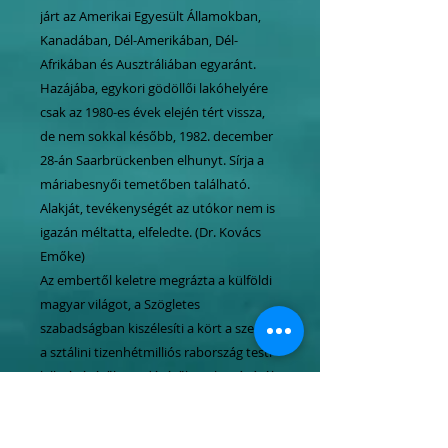
járt az Amerikai Egyesült Államokban,
Kanadában, Dél-Amerikában, Dél-
Afrikában és Ausztráliában egyaránt.
Hazájába, egykori gödöllői lakóhelyére
csak az 1980-es évek elején tért vissza,
de nem sokkal később, 1982. december
28-án Saarbrückenben elhunyt. Sírja a
máriabesnyői temetőben található.
Alakját, tevékenységét az utókor nem is
igazán méltatta, elfeledte. (Dr. Kovács
Emőke)
Az embertől keletre megrázta a külföldi
magyar világot, a Szögletes
szabadságban kiszélesíti a kört a szerző:
a sztálini tizenhétmilliós rabország testi-
lelki égéséről, erjedéséről, szolgaságáról,
történelemformáló erejéről és végzetes
reménytelenségéről ír. A Szibériai trilógia
megrendítő dráma, pszichopolitikai