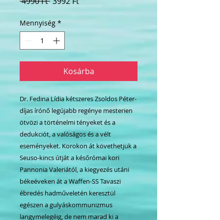
Szokásos
Akciós
 4990 Ft 
3992 Ft
ár
ár
Mennyiség
*
Kosárba
Dr. Fedina Lídia kétszeres Zsoldos Péter-
díjas írónő legújabb regénye mesterien
ötvözi a történelmi tényeket és a
dedukciót, a valóságos és a vélt
eseményeket. Korokon át követhetjük a
Seuso-kincs útját a későrómai kori
Pannonia Valeriától, a kiegyezés utáni
békeéveken át a Waffen-SS Tavaszi
ébredés hadműveletén keresztül
egészen a gulyáskommunizmus
langymelegéig, de nem marad ki a