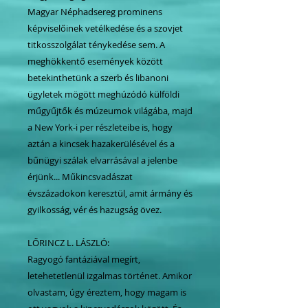
Magyar Néphadsereg prominens
képviselőinek vetélkedése és a szovjet
titkosszolgálat ténykedése sem. A
meghökkentő események között
betekinthetünk a szerb és libanoni
ügyletek mögött meghúzódó külföldi
műgyűjtők és múzeumok világába, majd
a New York-i per részleteibe is, hogy
aztán a kincsek hazakerülésével és a
bűnügyi szálak elvarrásával a jelenbe
érjünk... Műkincsvadászat
évszázadokon keresztül, amit ármány és
gyilkosság, vér és hazugság övez.
LŐRINCZ L. LÁSZLÓ:
Ragyogó fantáziával megírt,
letehetetlenül izgalmas történet. Amikor
olvastam, úgy éreztem, hogy magam is