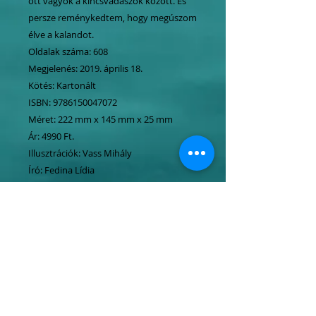
ott vagyok a kincsvadászok között. És
persze reménykedtem, hogy megúszom
élve a kalandot.
Oldalak száma: 608
Megjelenés: 2019. április 18.
Kötés: Kartonált
ISBN: 9786150047072
Méret: 222 mm x 145 mm x 25 mm
Ár: 4990 Ft.
Illusztrációk: Vass Mihály
Író: Fedina Lídia
Írószövetség:
https://www.iroszovetseg.hu/fedina-
lidia/