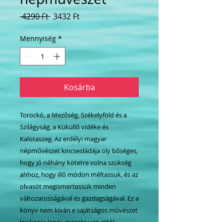
Szokásos
Akciós
 4290 Ft 
3432 Ft
ár
ár
Mennyiség
*
Kosárba
Torockó, a Mezőség, Székelyföld és a
Szilágyság, a Küküllő vidéke és
Kalotaszeg. Az erdélyi magyar
népművészet kincsesládája oly bőséges,
hogy jó néhány kötetre volna szükség
ahhoz, hogy illő módon méltassuk, és az
olvasót megismertessük minden
változatosságával és gazdagságával. Ez a
könyv nem kíván e sajátságos művészet
lexikonja lenni, messze van attól.