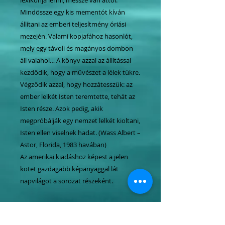
Mindössze egy kis mementót kíván
állítani az emberi teljesítmény óriási
mezején. Valami kopjafához hasonlót,
mely egy távoli és magányos dombon
áll valahol… A könyv azzal az állítással
kezdődik, hogy a művészet a lélek tükre.
Végződik azzal, hogy hozzátesszük: az
ember lelkét Isten teremtette, tehát az
Isten része. Azok pedig, akik
megpróbálják egy nemzet lelkét kioltani,
Isten ellen viselnek hadat. (Wass Albert –
Astor, Florida, 1983 havában)
Az amerikai kiadáshoz képest a jelen
kötet gazdagabb képanyaggal lát
napvilágot a sorozat részeként.