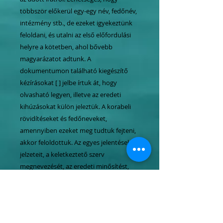
többször előkerül egy-egy név, fedőnév,
intézmény stb., de ezeket igyekeztünk
feloldani, és utalni az első előfordulási
helyre a kötetben, ahol bővebb
magyarázatot adtunk. A
dokumentumon található kiegészítő
kézírásokat [ ] jelbe írtuk át, hogy
olvasható legyen, illetve az eredeti
kihúzásokat külön jeleztük. A korabeli
rövidítéseket és fedőneveket,
amennyiben ezeket meg tudtuk fejteni,
akkor feloldottuk. Az egyes jelentések
jelzeteit, a keletkeztető szerv
megnevezését, az eredeti minősítést,
illetve a dokumentum készítésére és
kezelésére vonatkozó utasítást, az
aláírást minden esetben jeleztük, és
ezekhez tájékoztató magyarázatot