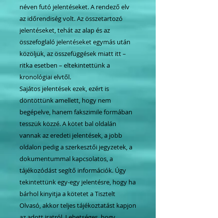
néven futó jelentéseket. A rendező elv
az időrendiség volt. Az összetartozó
jelentéseket, tehát az alap és az
összefoglaló jelentéseket egymás után
közöljük, az összefüggések miatt itt –
ritka esetben – eltekintettünk a
kronológiai elvtől.
Sajátos jelentések ezek, ezért is
döntöttünk amellett, hogy nem
begépelve, hanem fakszimile formában
tesszük közzé. A kötet bal oldalán
vannak az eredeti jelentések, a jobb
oldalon pedig a szerkesztői jegyzetek, a
dokumentummal kapcsolatos, a
tájékozódást segítő információk. Úgy
tekintettünk egy-egy jelentésre, hogy ha
bárhol kinyitja a kötetet a Tisztelt
Olvasó, akkor teljes tájékoztatást kapjon
az adott iratról. Lehetséges, hogy