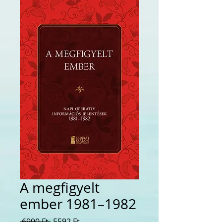
A megfigyelt
ember 1981–1982
Szokásos
Akciós
 6990 Ft 
5592 Ft