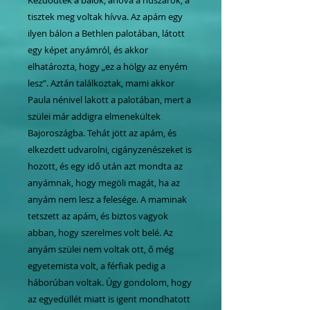
tisztek meg voltak hívva. Az apám egy
ilyen bálon a Bethlen palotában, látott
egy képet anyámról, és akkor
elhatározta, hogy „ez a hölgy az enyém
lesz”. Aztán találkoztak, mami akkor
Paula nénivel lakott a palotában, mert a
szülei már addigra elmenekültek
Bajoroszágba. Tehát jött az apám, és
elkezdett udvarolni, cigányzenészeket is
hozott, és egy idő után azt mondta az
anyámnak, hogy megöli magát, ha az
anyám nem lesz a felesége. A maminak
tetszett az apám, és biztos vagyok
abban, hogy szerelmes volt belé. Az
anyám szülei nem voltak ott, ő még
egyetemista volt, a férfiak pedig a
háborúban voltak. Úgy gondolom, hogy
az egyedüllét miatt is igent mondhatott