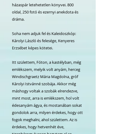
házaspár letehetetlen könyvei. 800
oldal, 250 fotó és ezernyi anekdota és
dráma.
Soha nem adjuk fel és Kaleidoszkóp:
Károlyi László és felesége, Kenyeres
Erzsébet képes kötetei.
Itt születtem, Fóton, a kastélyban, még
emlékszem, melyik volt anyám, herceg
Windischgraetz Mária Magdolna, gróf
Károlyi Istvánné szobája. Akkor még
máshogy voltak a szobák elrendezve,
mint most, arra is emlékszem, hol volt
édesanyám ágya, és mostanában sokat
gondolok arra, milyen érdekes, hogy ott
fogok meghalni, ahol születtem. Az is
érdekes, hogy hetvenhét éve,
tizenhárom évesen hagytam el az