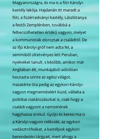
Magyarországra, és ma is a fóti Károlyi-
kastély lakója. Hajdanán itt maradt a
fóti, a füzérradványi kastély, Lászlótanya
a festői Zemplénben, továbbá a
felbecsülhetetlen értékű vagyon, melyet
a kommunisták eloroztak a családtól. De
az ifjú Károlyi gróf nem adta fel, a
semmiből ültetvényes lett Peruban,
nyelveket tanult, s később, amikor már
Angliában élt, munkájából adódóan
beutazta szinte az egész világot.
Hazatérte óta pedig az egykori Károlyi-
vagyon megmentéséért küzd, vállalta a
politikai csatározásokat is, csak hogy a
családi vagyont a nemzetének
hagyhassa örökül. Gyűjti és keresi ma is
a Károlyi-vagyon relikviáit, az egykori
vadásztrófeákat, a kastélyok egykori
berendezési tárgyait, mert ahogy a