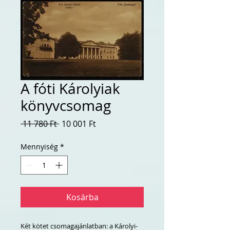
A fóti Károlyiak
könyvcsomag
Szokásos
Akciós
 11 780 Ft 
10 001 Ft
ár
ár
Mennyiség
*
Kosárba
Két kötet csomagajánlatban: a Károlyi-