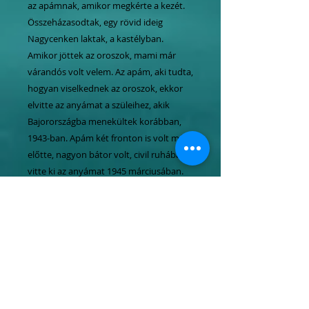
az apámnak, amikor megkérte a kezét.
Összeházasodtak, egy rövid ideig
Nagycenken laktak, a kastélyban.
Amikor jöttek az oroszok, mami már
várandós volt velem. Az apám, aki tudta,
hogyan viselkednek az oroszok, ekkor
elvitte az anyámat a szüleihez, akik
Bajorországba menekültek korábban,
1943-ban. Apám két fronton is volt már
előtte, nagyon bátor volt, civil ruhában
vitte ki az anyámat 1945 márciusában.
Németországban mindenki kérlelte őt,
hogy maradjon ott, mert vége a
háborúnak, de az apám azt mondta,
hogy vissza kell mennie a katonáihoz. A
visszafele úton elfogták az oroszok.
Huszonhét éves volt ekkor. Kilenc évig
börtönben volt ezután, hat évig
Szibériában és három évig