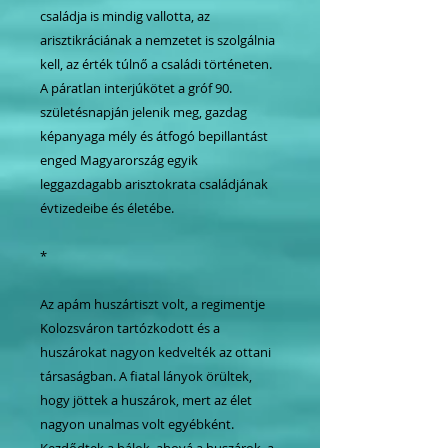
családja is mindig vallotta, az
arisztikráciának a nemzetet is szolgálnia
kell, az érték túlnő a családi történeten.
A páratlan interjúkötet a gróf 90.
születésnapján jelenik meg, gazdag
képanyaga mély és átfogó bepillantást
enged Magyarország egyik
leggazdagabb arisztokrata családjának
évtizedeibe és életébe.
*
Az apám huszártiszt volt, a regimentje
Kolozsváron tartózkodott és a
huszárokat nagyon kedvelték az ottani
társaságban. A fiatal lányok örültek,
hogy jöttek a huszárok, mert az élet
nagyon unalmas volt egyébként.
Kezdődtek a bálok, ahová a huszárok, a