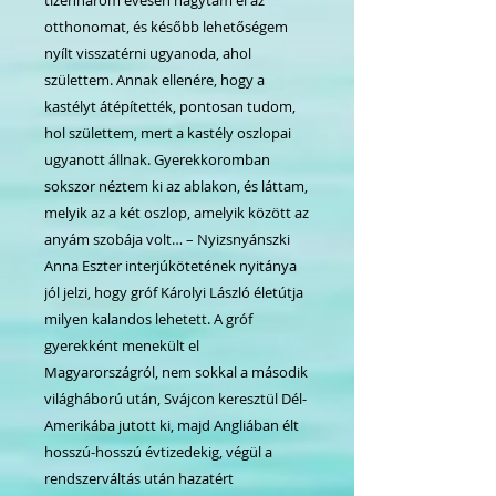
otthonomat, és később lehetőségem
nyílt visszatérni ugyanoda, ahol
születtem. Annak ellenére, hogy a
kastélyt átépítették, pontosan tudom,
hol születtem, mert a kastély oszlopai
ugyanott állnak. Gyerekkoromban
sokszor néztem ki az ablakon, és láttam,
melyik az a két oszlop, amelyik között az
anyám szobája volt… – Nyizsnyánszki
Anna Eszter interjúkötetének nyitánya
jól jelzi, hogy gróf Károlyi László életútja
milyen kalandos lehetett. A gróf
gyerekként menekült el
Magyarországról, nem sokkal a második
világháború után, Svájcon keresztül Dél-
Amerikába jutott ki, majd Angliában élt
hosszú-hosszú évtizedekig, végül a
rendszerváltás után hazatért