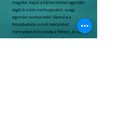
megölte. Vajon a három ember egymást
segíti ki a bűn körforgásából, avagy
egymást taszítja bele? Sikerül-e a
felszabadulás a múlt béklyóiból,
mennyiben bölcsesség a félelem, és van-
e játékban szerepe istennek?
Mindezekre válasz a regény.
Tel.:
06 1 247 3954
Mobil:
06 20
464 4050
06 70
637 7773
info@erdelyiszalon.hu
szepessy.kata@erdelyiszalon.hu
kovacs.attila.zoltan@erdelyiszalon.hu