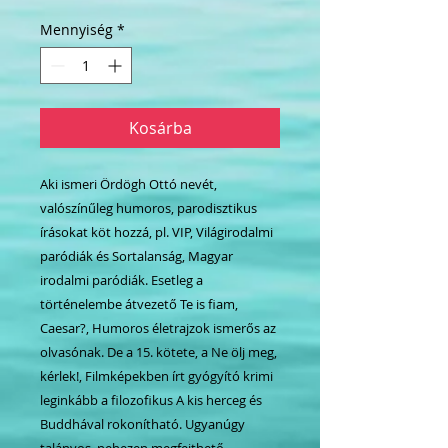
ár
ár
Mennyiség
*
Kosárba
Aki ismeri Ördögh Ottó nevét,
valószínűleg humoros, parodisztikus
írásokat köt hozzá, pl. VIP, Világirodalmi
paródiák és Sortalanság, Magyar
irodalmi paródiák. Esetleg a
történelembe átvezető Te is fiam,
Caesar?, Humoros életrajzok ismerős az
olvasónak. De a 15. kötete, a Ne ölj meg,
kérlek!, Filmképekben írt gyógyító krimi
leginkább a filozofikus A kis herceg és
Buddhával rokonítható. Ugyanúgy
talányos, nehezen megfejthető,