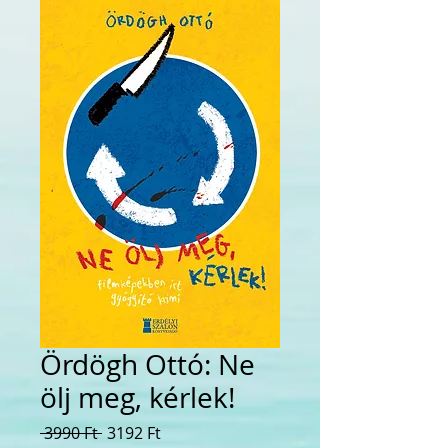
Ördögh Ottó: Ne
ölj meg, kérlek!
Szokásos
Akciós
 3990 Ft 
3192 Ft