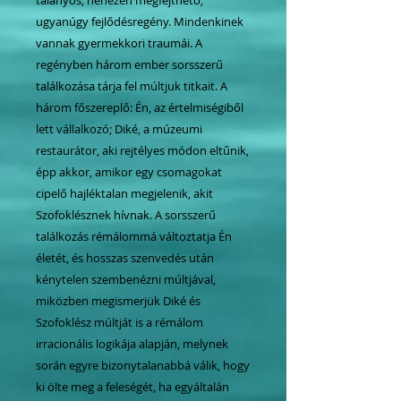
ugyanúgy fejlődésregény. Mindenkinek
vannak gyermekkori traumái. A
regényben három ember sorsszerű
találkozása tárja fel múltjuk titkait. A
három főszereplő: Én, az értelmiségiből
lett vállalkozó; Diké, a múzeumi
restaurátor, aki rejtélyes módon eltűnik,
épp akkor, amikor egy csomagokat
cipelő hajléktalan megjelenik, akit
Szofoklésznek hívnak. A sorsszerű
találkozás rémálommá változtatja Én
életét, és hosszas szenvedés után
kénytelen szembenézni múltjával,
miközben megismerjük Diké és
Szofoklész múltját is a rémálom
irracionális logikája alapján, melynek
során egyre bizonytalanabbá válik, hogy
ki ölte meg a feleségét, ha egyáltalán