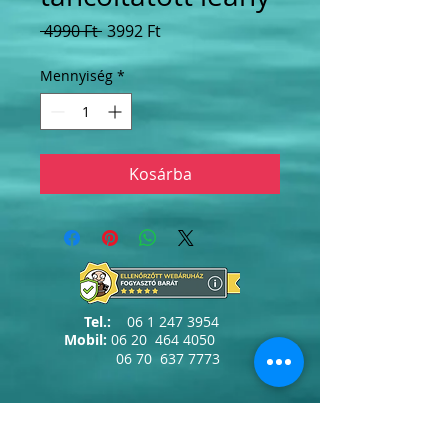
Szokásos
Akciós
 4990 Ft 
3992 Ft
ár
ár
Mennyiség
*
Kosárba
Tel.:
06 1 247 3954
Mobil:
06 20
464 4050
06 70
637 7773
info@erdelyiszalon.hu
szepessy.kata@erdelyiszalon.hu