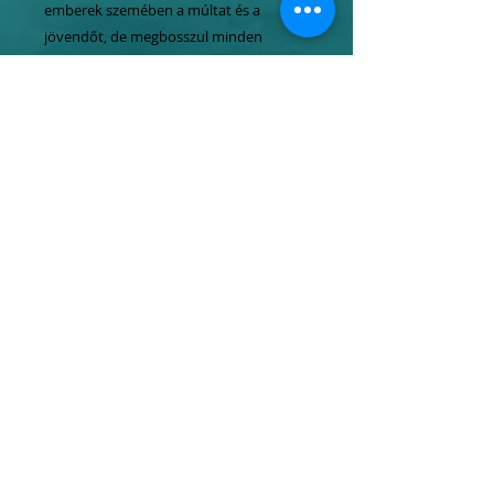
emberek szemében a múltat és a
jövendőt, de megbosszul minden
rosszat, amit a férfiak a nők ellen valaha
elkövettek. A havasokban bolyongva
teljesíti be végzetét – saját kisfia
kicsúfolja, ezért Nuca megátkozza és
halálra szánja fel nem ismert gyermekét
–, mindörökre megteremtve a hegyek
tündér-boszorkányának mítoszát.
(Legeza Ilona)
Tel.:
06 1 247 3954
Mobil:
06 20
464 4050
06 70
637 7773