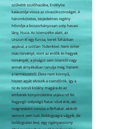
szűkebb szülőhazába, Erdélybe
kalauzolja vissza az olvasóközönséget. A
háromkötetes, terjedelmes regény
hősnője a boszorkányosan szép havasi
lány, Nuca. Az Istenszéke alatt, az
Urszun él egy furcsa, kerek faházban
apjával, a szótlan Tóderikkel. Nem ismer
más törvényt, mint az erdők és hegyek
törvényét, a jóságot sem Istentől vagy
annak árnyékában tanulja meg, hanem
a természettől. Élete nem könnyű,
hiszen apját elviszik a csendőrök, így a
tíz év körüli kislány magára és az
emberek könyörületére utalva nő fel.
Ragyogó szépségű fiatal nővé érik, aki
mágnesként vonzza a férfiakat, akikről
semmit sem tud. Boldogságra vágyik, de
boldogtalan lesz, egy cigányasszony