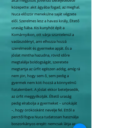
által megjósolt jövendő beteljesedése
közepette: akit ágyába fogad, az meghal.
Nuca először menekülne saját végzete
elől. Szerelmes lesz a havasi király, Éltető
uraság fiába. Kis kunyhót épít a
Komárnyikon, ott várja szüntelenül a
vadászidényt, ami elhozza hozzá
szerelmesét és gyermeke apját. És a
jóslat mintha hazudna, rövid időre
megtalálja boldogságát, szeretete
megtartja az úrfit egészen addig, amíg rá
nem jön, hogy sem ő, sem pedig a
gyermek nem köti hozzá a könnyelmű
fiatalembert. A jóslat ekkor beteljesedik,
az úrfit meggyilkolják. Éltető uraság
pedig elrabolja a gyermeket – unokáját
–, hogy örökösként nevelje fel. Ettől a
perctől fogva Nuca tudatosan használja
boszorkányos erejét: nemcsak látja az