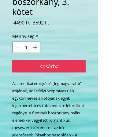
boszorkány, 3.
kötet
Szokásos
Akciós
 4490 Ft 
3592 Ft
ár
ár
Mennyiség
*
Kosárba
Az amerikai emigráció „legmagyarabb”
írójának, az Erdélyi Szépmíves Céh
egykori neves alkotójának egyik
legismertebb és több nyelvre lefordított
regénye. A funtineli boszorkány reális
elemekkel vegyített romantikus,
meseszerű története – az író
jelentősebb írásaihoz hasonlóan – a